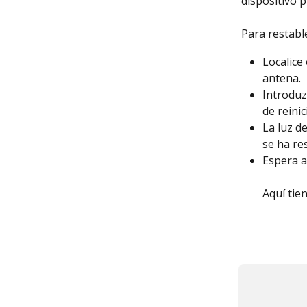
dispositivo 
Para restable
Localice 
antena.
Introduz
de reini
La luz d
se ha re
Espera a
Aquí tie