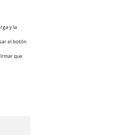
rga y la 
sar el botón 
firmar que 