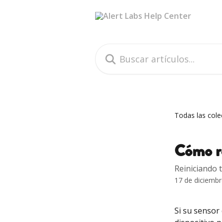
Ir al contenido principal
Buscar artículos...
Todas las cole
Cómo re
Reiniciando 
17 de diciemb
Si su sensor 