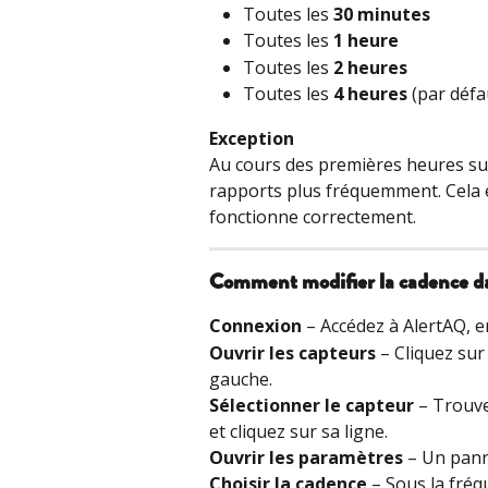
Toutes les 
30 minutes
Toutes les 
1 heure
Toutes les 
2 heures
Toutes les 
4 heures
 (par défa
Exception
Au cours des premières heures suiv
rapports plus fréquemment. Cela es
fonctionne correctement.
Comment modifier la cadence d
Connexion
 – Accédez à AlertAQ, en
Ouvrir les capteurs
 – Cliquez sur
gauche.
Sélectionner le capteur
 – Trouve
et cliquez sur sa ligne.
Ouvrir les paramètres
 – Un pann
Choisir la cadence
 – Sous la fré