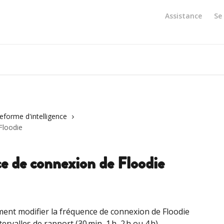
Assistance
Se
eforme d'intelligence
Floodie
ce de connexion de Floodie
ent modifier la fréquence de connexion de Floodie 
ervalles de rapport (30 min, 1 h, 2 h ou 4 h).